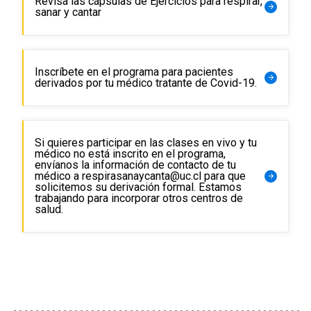
Revisa las cápsulas de Ejercicios para respirar,
arrow_forward
sanar y cantar
Inscríbete en el programa para pacientes
arrow_forward
derivados por tu médico tratante de Covid-19.
Si quieres participar en las clases en vivo y tu
médico no está inscrito en el programa,
envíanos la información de contacto de tu
médico a respirasanaycanta@uc.cl para que
arrow_forward
solicitemos su derivación formal. Estamos
trabajando para incorporar otros centros de
salud.