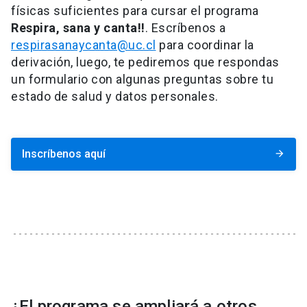
físicas suficientes para cursar el programa
Respira, sana y canta!!
. Escríbenos a
respirasanaycanta@uc.cl
para coordinar la
derivación, luego, te pediremos que respondas
un formulario con algunas preguntas sobre tu
estado de salud y datos personales.
Inscríbenos aquí
arrow_forward
¿El programa se ampliará a otros